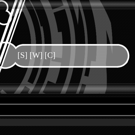
[S] [W] [C]