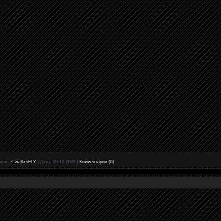
авил:
CwalkerFLY
|
Дата:
09.12.2009
|
Комментарии (0)