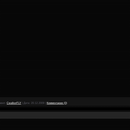
авил:
CwalkerFLY
|
Дата:
20.12.2009
|
Комментарии (0)