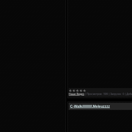
Наши Видео
|
Просмотров:
599
|
Загрузок:
0
|
Доб
C-Walk///////////.Meleuzzzz