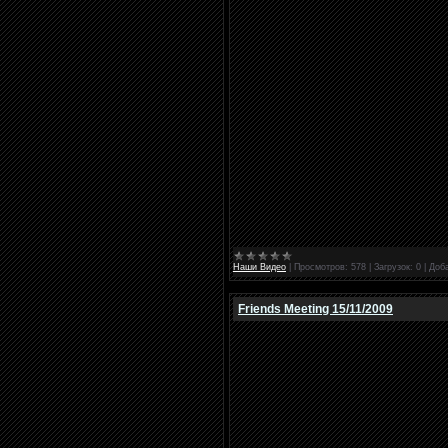
Наши Видео
|
Просмотров:
578
|
Загрузок:
0
|
Доб
Friends Meeting 15/11/2009