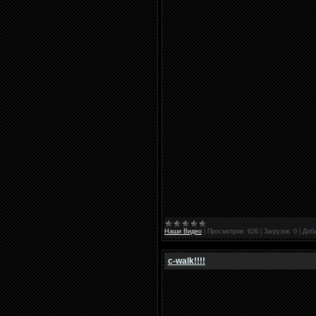
Наши Видео
|
Просмотров:
626
|
Загрузок:
0
|
Доб
c-walk!!!!