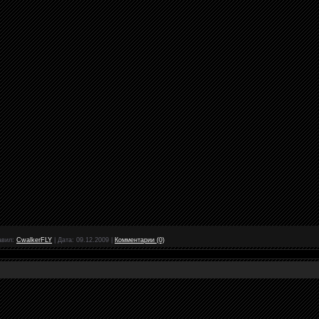
авил:
CwalkerFLY
|
Дата:
09.12.2009
|
Комментарии (0)