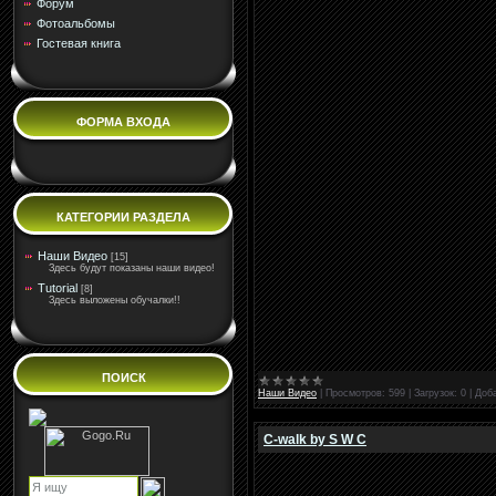
Форум
Фотоальбомы
Гостевая книга
ФОРМА ВХОДА
КАТЕГОРИИ РАЗДЕЛА
Наши Видео
[15]
Здесь будут показаны наши видео!
Tutorial
[8]
Здесь выложены обучалки!!
ПОИСК
Наши Видео
|
Просмотров:
599
|
Загрузок:
0
|
Доб
C-walk by S W C