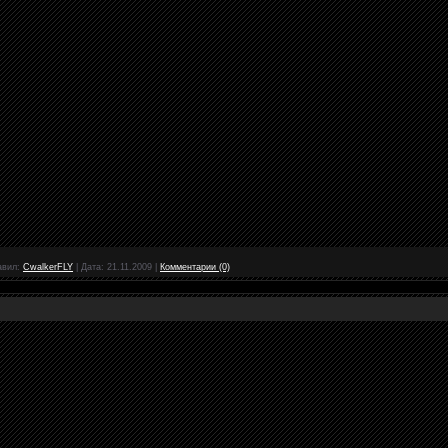
авил:
CwalkerFLY
|
Дата:
21.11.2009
|
Комментарии (0)