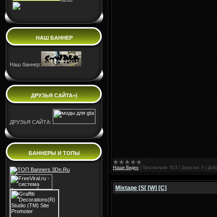
НАШ БАННЕР
Наш баннер:
ДРУЗЬЯ САЙТА=)
ДРУЗЬЯ САЙТА:
БАННЕРЫ И ТОПЫ
Наши Видео
|
Просмотров:
613
|
Загрузок:
0
|
Доб
Mixtape [S[ [W] [C]