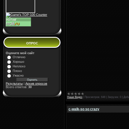
ОПРОС
Оцените мой сайт
Отлично
Хорошо
Неплохо
Плохо
Ужасно
Результаты
|
Архив опросов
Всего ответов:
30
Наши Видео
|
Просмотров:
648
|
Загрузок:
0
|
Доб
c-walk-so so crazy