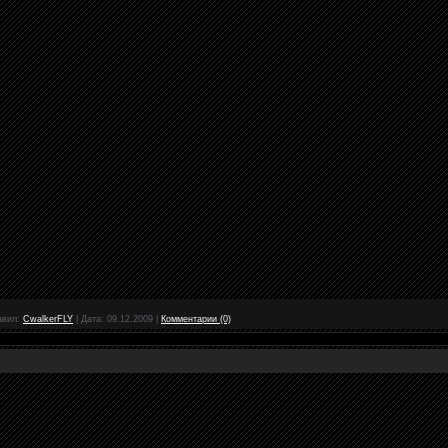
авил:
CwalkerFLY
|
Дата:
09.12.2009
|
Комментарии (0)