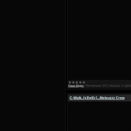
Наши Видео
|
Просмотров:
615
|
Загрузок:
0
|
Доб
C-Walk..[s][w][c]...Meleuzzz Crew