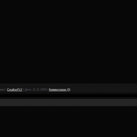
авил:
CwalkerFLY
|
Дата:
21.11.2009
|
Комментарии (0)