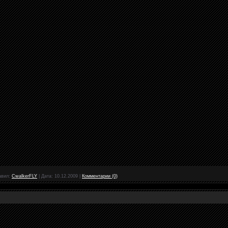
авил:
CwalkerFLY
|
Дата:
10.12.2009
|
Комментарии (0)