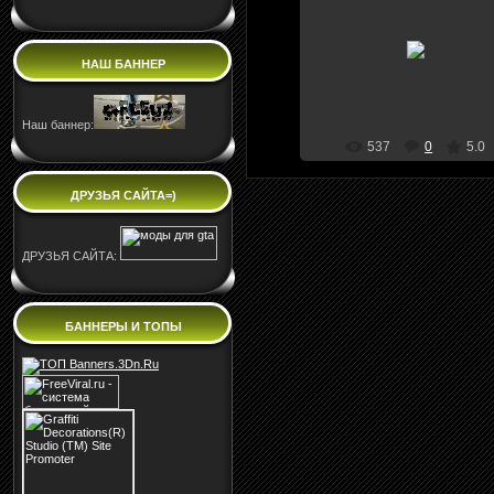
09.11.2009
bla bla
НАШ БАННЕР
Cwalkerkane
Наш баннер:
537
0
5.0
ДРУЗЬЯ САЙТА=)
ДРУЗЬЯ САЙТА:
БАННЕРЫ И ТОПЫ