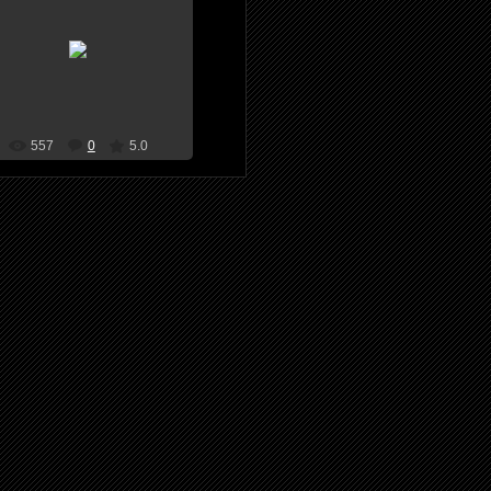
09.11.2009
Наша команда!!ееее
Cwalkerkane
557
0
5.0