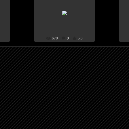
09.11.2009
piece
Cwalkerkane
670
0
5.0