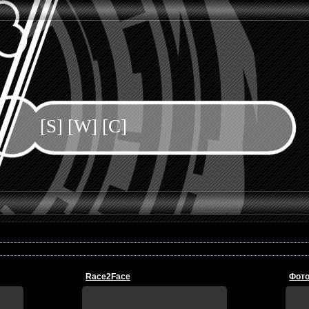
[S] [W] [C]
Race2Face
Фото