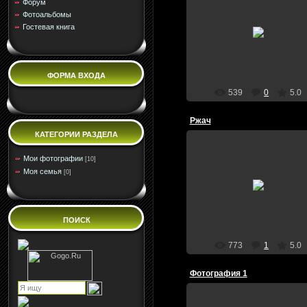
Форум
Фотоальбомы
09.11.2009
Гостевая книга
про
Cwalkerkane
ФОРМА ВХОДА
539
0
5.0
Ржач
КАТЕГОРИИ РАЗДЕЛА
Мои фотографии
[10]
09.11.2009
Моя семья
[0]
ми прикольнулись так чтобы 
смеялись...внимание первые 
волкеры ботаники!!ееее
Cwalkerkane
ПОИСК
773
1
5.0
Фотография 1