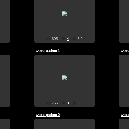
09.11.2009
сиволкерша из чехии
Cwalkerkane
695
4
5.0
Фотография 1
Фото
09.11.2009
все
си
cwalkers
Cwalkerkane
755
0
5.0
Фотография 2
Фото