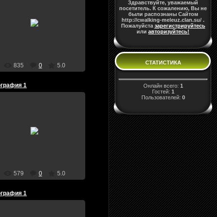
Здравствуйте, уважаемый
посетитель. К сожалению, Вы не
09.11.2009
были распознаны Сайтом
http://cwalking-meleuz.clan.su/ .
ее
Пожалуйста
зарегистрируйтесь
или
авторизуйтесь!
Cwalkerkane
СТАТИСТИКА
835
0
5.0
графия 1
Онлайн всего:
1
Гостей:
1
Пользователей:
0
09.11.2009
c-walk
Cwalkerkane
579
0
5.0
графия 1