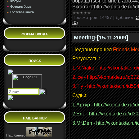
обращаться ко мне в асю:44
Форум
Вконтакт:http://vkontakte.ru/
Фотоальбомы
Гостевая книга
Просмотров:
14497
|
Добавил:
C
(0)
ФОРМА ВХОДА
Meeting-[15.11.2009]
Недавно прошел
Friends Mee
Результаты:
ПОИСК
1
.N.Niako - http://vkontakte.r
2.Ice - http://vkontakte.ru/id2
3.Fly - http://vkontakte.ru/id5
Судьи:
1.Артур - http://vkontakte.ru/
2.Eric - http://vkontakte.ru/id
НАШ БАННЕР
3.Mr.Den - http://vkontakte.r
Наш баннер: