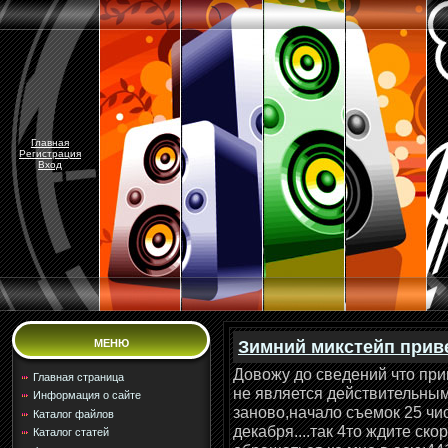
Главная
Регистрация
Вход
Зимний микстейп прив
МЕНЮ
Довожу до сведений что пр
Главная страница
не является действительны
Информация о сайте
заново,начало съемок 25 чи
Каталог файлов
декабря....так 4то ждите ск
Каталог статей