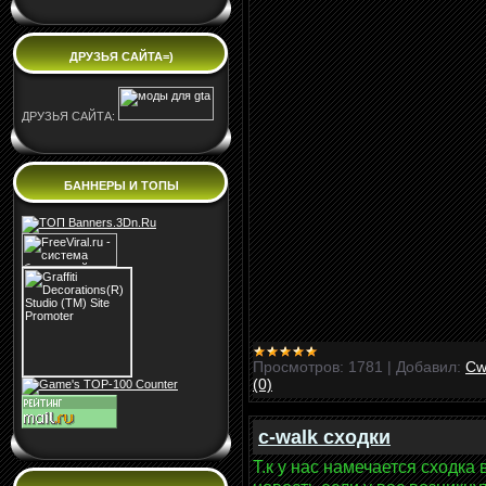
ДРУЗЬЯ САЙТА=)
ДРУЗЬЯ САЙТА:
БАННЕРЫ И ТОПЫ
Просмотров:
1781
|
Добавил:
Cw
(0)
c-walk сходки
Т.к у нас намечается сходка