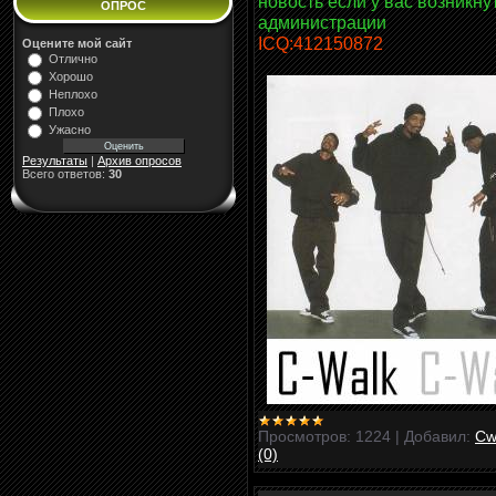
новость если у вас возникн
ОПРОС
администрации
ICQ:412150872
Оцените мой сайт
Отлично
Хорошо
Неплохо
Плохо
Ужасно
Результаты
|
Архив опросов
Всего ответов:
30
Просмотров:
1224
|
Добавил:
Cw
(0)