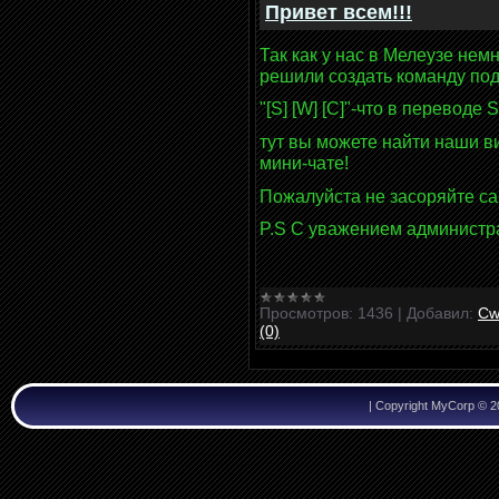
Привет всем!!!
Так как у нас в Мелеузе нем
решили создать команду по
"[S] [W] [C]"-что в переводе 
тут вы можете найти наши в
мини-чате!
Пожалуйста не засоряйте с
P.S С уважением администр
Просмотров:
1436
|
Добавил:
Cw
(0)
|
Copyright MyCorp © 2